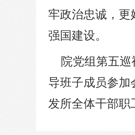
牢
政
治忠诚，更
强国建设
。
院党组第
五
巡
导
班子成员参加
发
所全体干部职