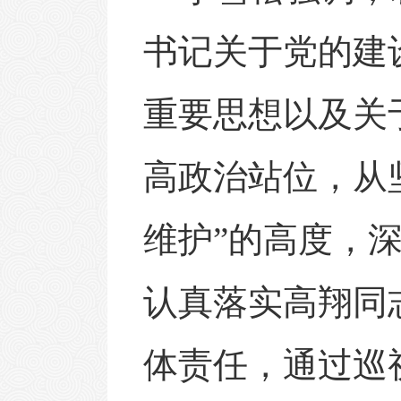
书记关于党的建
重要思想以及关
高政治站位，从
维护”
的
高度
，
认真落实
高翔同
体责任，
通过巡